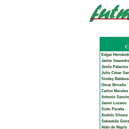
C
Edgar Hernánd
Javier Saavedr
Jesús Palacios
Julio César Sa
Sindey Baldera
Omar Briceño
Carlos Morales
Antonio Sanch
Javier Lozano
Sixto Peralta
Andrés Silvera
Sebastián Gonz
Aldo de Nigris