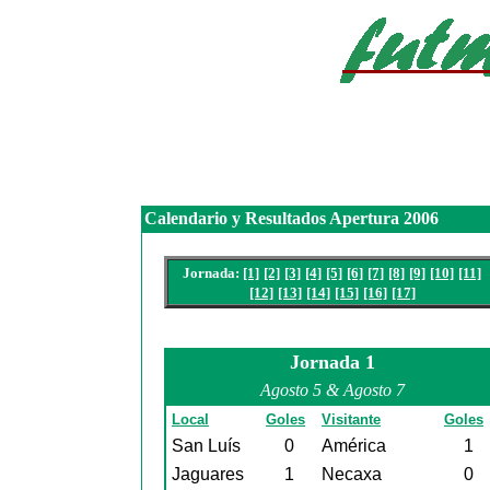
Calendario y Resultados Apertura 2006
Jornada:
[1]
[2]
[3]
[4]
[5]
[6]
[7]
[8]
[9]
[10]
[11]
[12]
[13]
[14]
[15]
[16]
[17]
Jornada 1
Agosto 5 & Agosto 7
Local
Goles
Visitante
Goles
San Luís
0
América
1
Jaguares
1
Necaxa
0