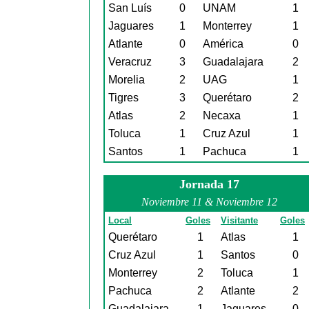
San Luís
0
UNAM
1
Jaguares
1
Monterrey
1
Atlante
0
América
0
Veracruz
3
Guadalajara
2
Morelia
2
UAG
1
Tigres
3
Querétaro
2
Atlas
2
Necaxa
1
Toluca
1
Cruz Azul
1
Santos
1
Pachuca
1
Jornada 17
Noviembre 11 & Noviembre 12
Local
Goles
Visitante
Goles
Querétaro
1
Atlas
1
Cruz Azul
1
Santos
0
Monterrey
2
Toluca
1
Pachuca
2
Atlante
2
Guadalajara
1
Jaguares
0