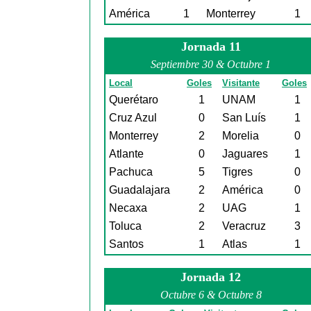
América
1
Monterrey
1
Jornada 11
Septiembre 30 & Octubre 1
Local
Goles
Visitante
Goles
Querétaro
1
UNAM
1
Cruz Azul
0
San Luís
1
Monterrey
2
Morelia
0
Atlante
0
Jaguares
1
Pachuca
5
Tigres
0
Guadalajara
2
América
0
Necaxa
2
UAG
1
Toluca
2
Veracruz
3
Santos
1
Atlas
1
Jornada 12
Octubre 6 & Octubre 8