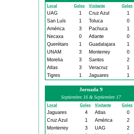
Local
Goles
Visitante
Goles
UAG
1
Cruz Azul
1
San Luís
1
Toluca
0
América
3
Pachuca
1
Necaxa
0
Atlante
0
Querétaro
1
Guadalajara
1
UNAM
3
Monterrey
0
Morelia
3
Santos
2
Atlas
3
Veracruz
1
Tigres
1
Jaguares
1
Jornada 9
Septiembre 16 & Septiembre 17
Local
Goles
Visitante
Goles
Jaguares
4
Atlas
0
Cruz Azul
1
América
2
Monterrey
3
UAG
2