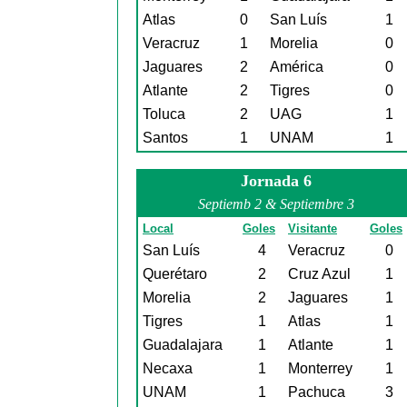
Atlas
0
San Luís
1
Veracruz
1
Morelia
0
Jaguares
2
América
0
Atlante
2
Tigres
0
Toluca
2
UAG
1
Santos
1
UNAM
1
Jornada 6
Septiemb 2 & Septiembre 3
Local
Goles
Visitante
Goles
San Luís
4
Veracruz
0
Querétaro
2
Cruz Azul
1
Morelia
2
Jaguares
1
Tigres
1
Atlas
1
Guadalajara
1
Atlante
1
Necaxa
1
Monterrey
1
UNAM
1
Pachuca
3