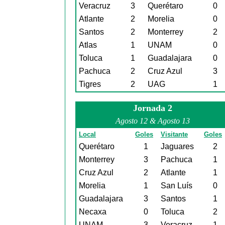
Veracruz
3
Querétaro
0
Atlante
2
Morelia
0
Santos
2
Monterrey
2
Atlas
1
UNAM
0
Toluca
1
Guadalajara
0
Pachuca
2
Cruz Azul
3
Tigres
2
UAG
1
Jornada 2
Agosto 12 & Agosto 13
Local
Goles
Visitante
Goles
Querétaro
1
Jaguares
2
Monterrey
3
Pachuca
1
Cruz Azul
2
Atlante
1
Morelia
1
San Luís
0
Guadalajara
3
Santos
1
Necaxa
0
Toluca
2
UNAM
3
Veracruz
1