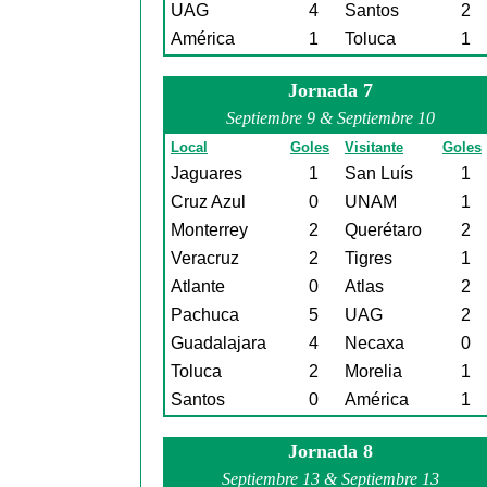
UAG
4
Santos
2
América
1
Toluca
1
Jornada 7
Septiembre 9 & Septiembre 10
Local
Goles
Visitante
Goles
Jaguares
1
San Luís
1
Cruz Azul
0
UNAM
1
Monterrey
2
Querétaro
2
Veracruz
2
Tigres
1
Atlante
0
Atlas
2
Pachuca
5
UAG
2
Guadalajara
4
Necaxa
0
Toluca
2
Morelia
1
Santos
0
América
1
Jornada 8
Septiembre 13 & Septiembre 13