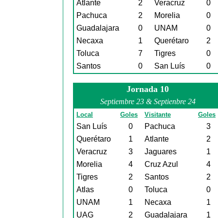
Atlante
2
Veracruz
0
Pachuca
2
Morelia
0
Guadalajara
0
UNAM
0
Necaxa
1
Querétaro
2
Toluca
7
Tigres
0
Santos
0
San Luís
0
Jornada 10
Septiembre 23 & Septienbre 24
Local
Goles
Visitante
Goles
San Luís
0
Pachuca
3
Querétaro
1
Atlante
2
Veracruz
3
Jaguares
1
Morelia
4
Cruz Azul
4
Tigres
2
Santos
2
Atlas
0
Toluca
0
UNAM
1
Necaxa
1
UAG
2
Guadalajara
1