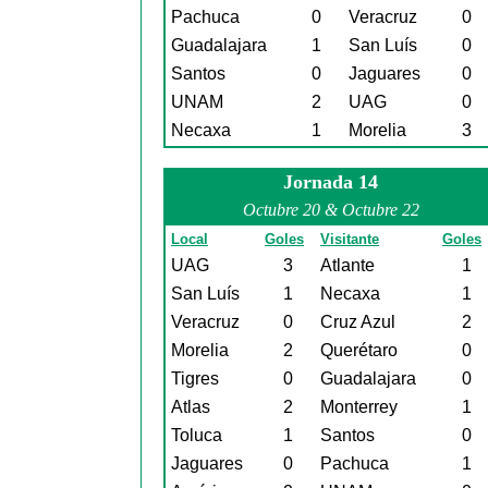
Pachuca
0
Veracruz
0
Guadalajara
1
San Luís
0
Santos
0
Jaguares
0
UNAM
2
UAG
0
Necaxa
1
Morelia
3
Jornada 14
Octubre 20 & Octubre 22
Local
Goles
Visitante
Goles
UAG
3
Atlante
1
San Luís
1
Necaxa
1
Veracruz
0
Cruz Azul
2
Morelia
2
Querétaro
0
Tigres
0
Guadalajara
0
Atlas
2
Monterrey
1
Toluca
1
Santos
0
Jaguares
0
Pachuca
1