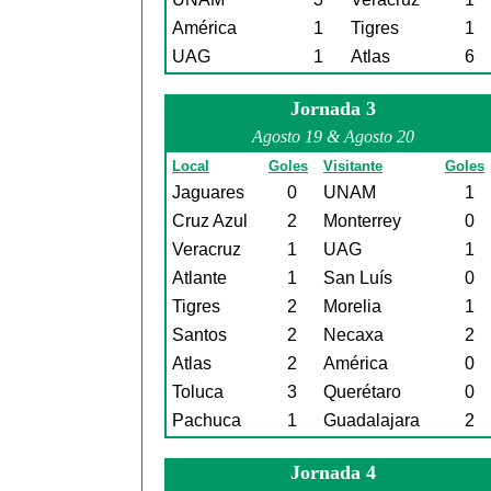
América
1
Tigres
1
UAG
1
Atlas
6
Jornada 3
Agosto 19 & Agosto 20
Local
Goles
Visitante
Goles
Jaguares
0
UNAM
1
Cruz Azul
2
Monterrey
0
Veracruz
1
UAG
1
Atlante
1
San Luís
0
Tigres
2
Morelia
1
Santos
2
Necaxa
2
Atlas
2
América
0
Toluca
3
Querétaro
0
Pachuca
1
Guadalajara
2
Jornada 4