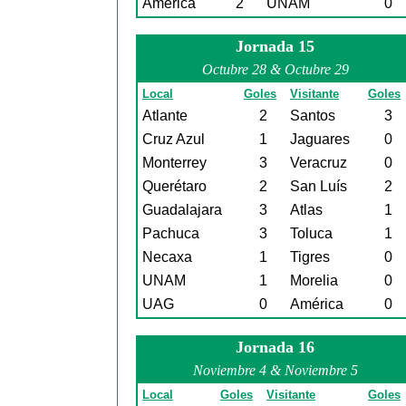
América
2
UNAM
0
Jornada 15
Octubre 28 & Octubre 29
Local
Goles
Visitante
Goles
Atlante
2
Santos
3
Cruz Azul
1
Jaguares
0
Monterrey
3
Veracruz
0
Querétaro
2
San Luís
2
Guadalajara
3
Atlas
1
Pachuca
3
Toluca
1
Necaxa
1
Tigres
0
UNAM
1
Morelia
0
UAG
0
América
0
Jornada 16
Noviembre 4 & Noviembre 5
Local
Goles
Visitante
Goles