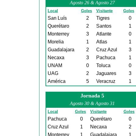
Agosto 26 & Agosto 27
Local
Goles
Visitante
Goles
San Luís
2
Tigres
0
Querétaro
2
Santos
1
Monterrey
3
Atlante
0
Morelia
1
Atlas
1
Guadalajara
2
Cruz Azul
3
Necaxa
3
Pachuca
1
UNAM
0
Toluca
0
UAG
2
Jaguares
3
América
5
Veracruz
1
Jornada 5
Agosto 30 & Agosto 31
Local
Goles
Visitante
Goles
Pachuca
0
Querétaro
0
Cruz Azul
1
Necaxa
2
Monterrey
1
Guadalajara
1