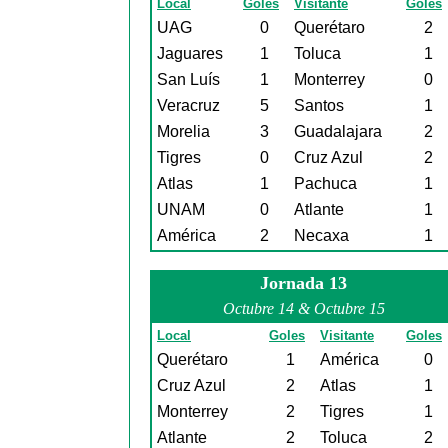
Local
Goles
Visitante
Goles
UAG
0
Querétaro
2
Jaguares
1
Toluca
1
San Luís
1
Monterrey
0
Veracruz
5
Santos
1
Morelia
3
Guadalajara
2
Tigres
0
Cruz Azul
2
Atlas
1
Pachuca
1
UNAM
0
Atlante
1
América
2
Necaxa
1
Jornada 13
Octubre 14 & Octubre 15
Local
Goles
Visitante
Goles
Querétaro
1
América
0
Cruz Azul
2
Atlas
1
Monterrey
2
Tigres
1
Atlante
2
Toluca
2