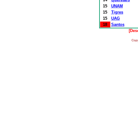
15
UNAM
15
Tigres
15
UAG
18
Santos
[Des
Copy