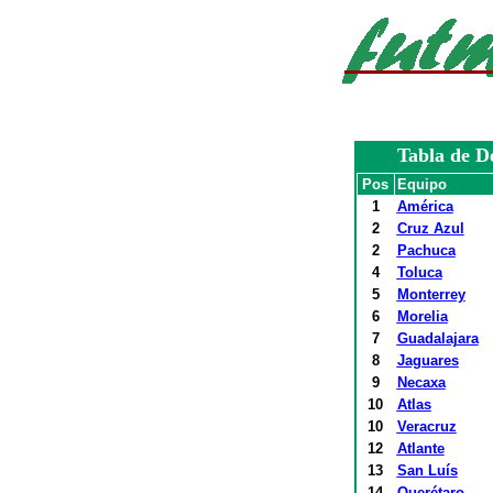
Tabla de D
Pos
Equipo
1
América
2
Cruz Azul
2
Pachuca
4
Toluca
5
Monterrey
6
Morelia
7
Guadalajara
8
Jaguares
9
Necaxa
10
Atlas
10
Veracruz
12
Atlante
13
San Luís
14
Querétaro