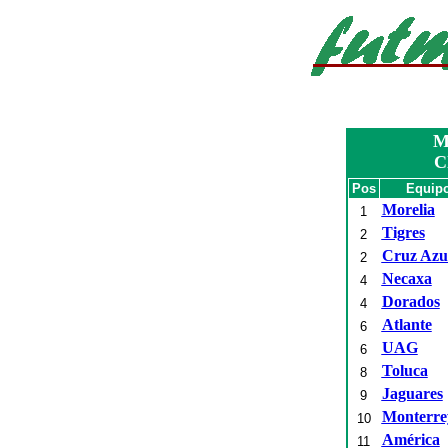
M
C
Pos
Equip
Morelia
1
Tigres
2
Cruz Azu
2
Necaxa
4
Dorados
4
Atlante
6
UAG
6
Toluca
8
Jaguares
9
Monterre
10
América
11